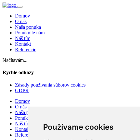
Domov
O nás
Naša ponuka
Ponúknite nám
Náš tím
Kontakt
Referencie
Načítavám...
Rýchle odkazy
Zásady používania súborov cookies
GDPR
Domov
O nás
Naša ponuka
Ponúknite nám
Náš tím
Používame cookies
Kontakt
Referencie