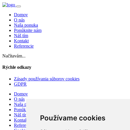
Domov
O nás
Naša ponuka
Ponúknite nám
Náš tím
Kontakt
Referencie
Načítavám...
Rýchle odkazy
Zásady používania súborov cookies
GDPR
Domov
O nás
Naša ponuka
Ponúknite nám
Náš tím
Používame cookies
Kontakt
Referencie